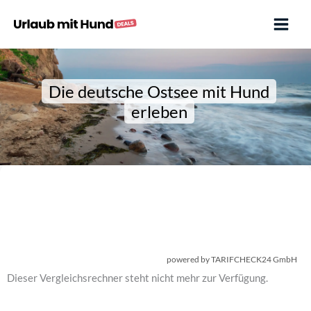
Zum
Inhalt
springen
Die deutsche Ostsee mit Hund
erleben
powered by TARIFCHECK24 GmbH
Dieser Vergleichsrechner steht nicht mehr zur Verfügung.